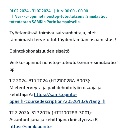
01.02.2024
- 31.07.2024
Klo: 00:00 - 00:00
Verkko-opinnot nonstop-toteutuksena. Simulaatiot
toteutetaan SAMKin Porin kampuksella.
Työelämässä toimiva sairaanhoitaja, olet
lämpimästi tervetullut täydentämään osaamistasi!
Opintokokonaisuuden sisältö:
Verkko-opinnot nonstop-toteutuksena + simulaatio 1
op
1.2.2024-31.7.2024 (HT210028A-3003):
Mielenterveys- ja päihdehoitotyön osaaja ja
kehittäjä A:
https://samk.opinto-
opas.fi/coursedescription/205264329?lang=fi
12.2.2024-31.7.2024 (HT210028B-3001):
Asiantuntijana ja kehittäjänä kriisityössä B:
https://samk.opinto-