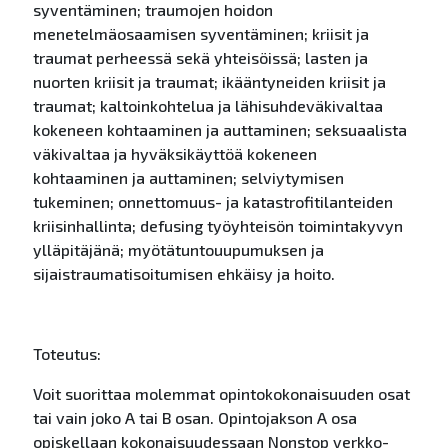
syventäminen; traumojen hoidon
menetelmäosaamisen syventäminen; kriisit ja
traumat perheessä sekä yhteisöissä; lasten ja
nuorten kriisit ja traumat; ikääntyneiden kriisit ja
traumat; kaltoinkohtelua ja lähisuhdeväkivaltaa
kokeneen kohtaaminen ja auttaminen; seksuaalista
väkivaltaa ja hyväksikäyttöä kokeneen
kohtaaminen ja auttaminen; selviytymisen
tukeminen; onnettomuus- ja katastrofitilanteiden
kriisinhallinta; defusing työyhteisön toimintakyvyn
ylläpitäjänä; myötätuntouupumuksen ja
sijaistraumatisoitumisen ehkäisy ja hoito.
Toteutus:
Voit suorittaa molemmat opintokokonaisuuden osat
tai vain joko A tai B osan. Opintojakson A osa
opiskellaan kokonaisuudessaan Nonstop verkko-