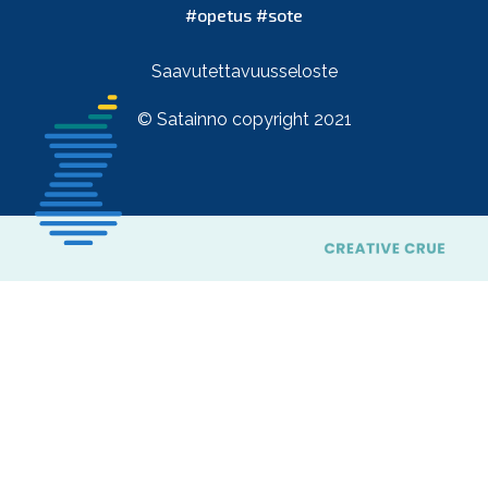
#opetus #sote
Saavutettavuusseloste
© Satainno copyright 2021