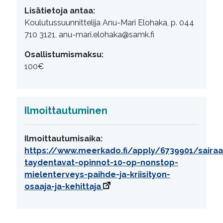
Lisätietoja antaa:
Koulutussuunnittelija Anu-Mari Elohaka, p. 044
710 3121, anu-mari.elohaka@samk.fi
Osallistumismaksu:
100€
Ilmoittautuminen
Ilmoittautumisaika:
https://www.meerkado.fi/apply/6739901/sairaa
taydentavat-opinnot-10-op-nonstop-
mielenterveys-paihde-ja-kriisityon-
osaaja-ja-kehittaja