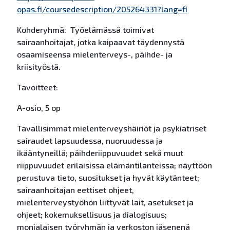
opas.fi/coursedescription/205264331?lang=fi
Kohderyhmä: Työelämässä toimivat
sairaanhoitajat, jotka kaipaavat täydennystä
osaamiseensa mielenterveys-, päihde- ja
kriisityöstä.
Tavoitteet:
A-osio, 5 op
Tavallisimmat mielenterveyshäiriöt ja psykiatriset
sairaudet lapsuudessa, nuoruudessa ja
ikääntyneillä; päihderiippuvuudet sekä muut
riippuvuudet erilaisissa elämäntilanteissa; näyttöön
perustuva tieto, suositukset ja hyvät käytänteet;
sairaanhoitajan eettiset ohjeet,
mielenterveystyöhön liittyvät lait, asetukset ja
ohjeet; kokemuksellisuus ja dialogisuus;
monialaisen työryhmän ja verkoston jäsenenä