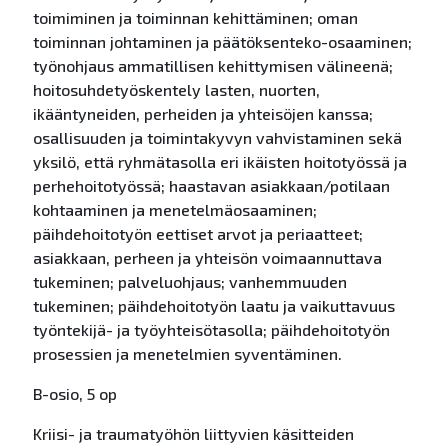
toimiminen ja toiminnan kehittäminen; oman
toiminnan johtaminen ja päätöksenteko-osaaminen;
työnohjaus ammatillisen kehittymisen välineenä;
hoitosuhdetyöskentely lasten, nuorten,
ikääntyneiden, perheiden ja yhteisöjen kanssa;
osallisuuden ja toimintakyvyn vahvistaminen sekä
yksilö, että ryhmätasolla eri ikäisten hoitotyössä ja
perhehoitotyössä; haastavan asiakkaan/potilaan
kohtaaminen ja menetelmäosaaminen;
päihdehoitotyön eettiset arvot ja periaatteet;
asiakkaan, perheen ja yhteisön voimaannuttava
tukeminen; palveluohjaus; vanhemmuuden
tukeminen; päihdehoitotyön laatu ja vaikuttavuus
työntekijä- ja työyhteisötasolla; päihdehoitotyön
prosessien ja menetelmien syventäminen.
B-osio, 5 op
Kriisi- ja traumatyöhön liittyvien käsitteiden