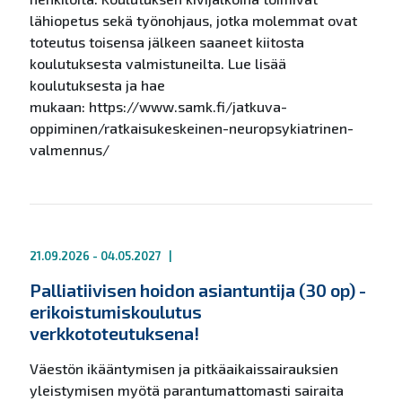
lähiopetus sekä työnohjaus, jotka molemmat ovat
toteutus toisensa jälkeen saaneet kiitosta
koulutuksesta valmistuneilta. Lue lisää
koulutuksesta ja hae
mukaan: https://www.samk.fi/jatkuva-
oppiminen/ratkaisukeskeinen-neuropsykiatrinen-
valmennus/
21.09.2026 - 04.05.2027
|
Palliatiivisen hoidon asiantuntija (30 op) -
erikoistumiskoulutus
verkkototeutuksena!
Väestön ikääntymisen ja pitkäaikaissairauksien
yleistymisen myötä parantumattomasti sairaita