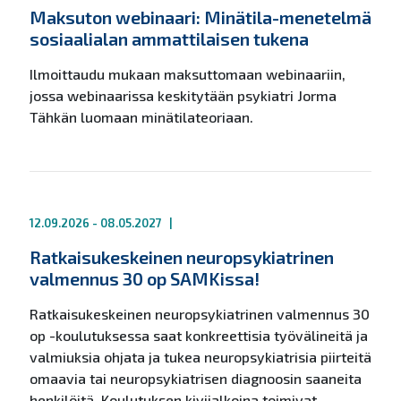
Maksuton webinaari: Minätila-menetelmä
sosiaalialan ammattilaisen tukena
Ilmoittaudu mukaan maksuttomaan webinaariin,
jossa webinaarissa keskitytään psykiatri Jorma
Tähkän luomaan minätilateoriaan.
12.09.2026 - 08.05.2027
|
Ratkaisukeskeinen neuropsykiatrinen
valmennus 30 op SAMKissa!
Ratkaisukeskeinen neuropsykiatrinen valmennus 30
op -koulutuksessa saat konkreettisia työvälineitä ja
valmiuksia ohjata ja tukea neuropsykiatrisia piirteitä
omaavia tai neuropsykiatrisen diagnoosin saaneita
henkilöitä. Koulutuksen kivijalkoina toimivat