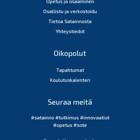
Opetus ja osaaminen
Osallistu ja verkostoidu
Tietoa Satainnosta
Yhteystiedot
Oikopolut
Tapahtumat
Koulutuskalenteri
Seuraa meitä
#satainno #tutkimus #innovaatiot
#opetus #sote