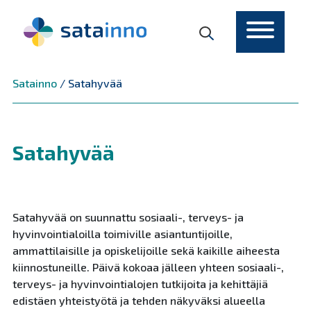
Päävalikko
Satainno
/
Satahyvää
Satahyvää
Satahyvää on suunnattu sosiaali-, terveys- ja
hyvinvointialoilla toimiville asiantuntijoille,
ammattilaisille ja opiskelijoille sekä kaikille aiheesta
kiinnostuneille. Päivä kokoaa jälleen yhteen sosiaali-,
terveys- ja hyvinvointialojen tutkijoita ja kehittäjiä
edistäen yhteistyötä ja tehden näkyväksi alueella