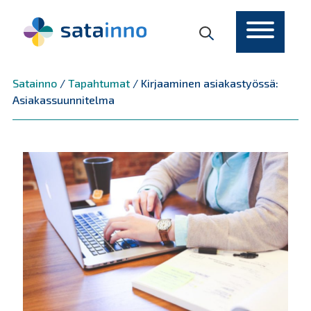
Päävalikko
Satainno
/
Tapahtumat
/
Kirjaaminen asiakastyössä:
Asiakassuunnitelma