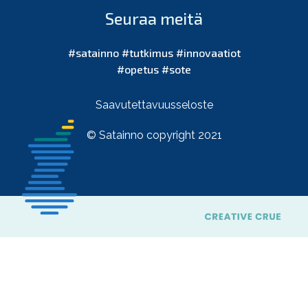
Seuraa meitä
#satainno #tutkimus #innovaatiot
#opetus #sote
Saavutettavuusseloste
© Satainno copyright 2021