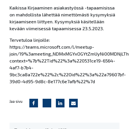
Kaikissa Kirjaaminen asiakastyössä -tapaamisissa
on mahdollista lähettää nimettömästi kysymyksiä
kirjaamiseen liittyen. Kysymyksiä käsitellään
kevään viimeisessä tapaamisessa 23.5.2023.
Tervetuloa linjoille:
https://teams.microsoft.com/l/meetup-
join/19%3ameeting_NDMxMGYxOGYtZmUyNi00MDNjLTh
context=%7b%22Tid%22%3a%220531ce19-6564-
4af7-b7b4-
9bc3ca8a722e%22%2c%22Oid%22%3a%22a79607bf-
39d0-4d95-9d8c-8e177c6e7afb%22%7d
Jaa sivu