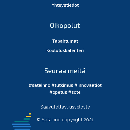
Yhteystiedot
Oikopolut
Tapahtumat
Koulutuskalenteri
Seuraa meitä
#satainno #tutkimus #innovaatiot
#opetus #sote
Saavutettavuusseloste
© Satainno copyright 2021