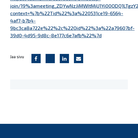
join/19%3ameeting_ZDYwNzJiMWItMjU1Yi00ODQ1LTg
context=%7b%22Tid%22%3a%220531ce19-6564-
4af7-b7b4-
9bc3ca8a722e%22%2c%22Oid%22%3a%22a79607bf-
39d0-4d95-9d8c-8e177c6e7afb%22%7d
Jaa sivu