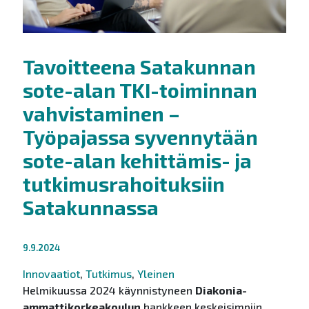
Tavoitteena Satakunnan
sote-alan TKI-toiminnan
vahvistaminen –
Työpajassa syvennytään
sote-alan kehittämis- ja
tutkimusrahoituksiin
Satakunnassa
9.9.2024
Innovaatiot
,
Tutkimus
,
Yleinen
Helmikuussa 2024 käynnistyneen
Diakonia-
ammattikorkeakoulun
hankkeen keskeisimpiin