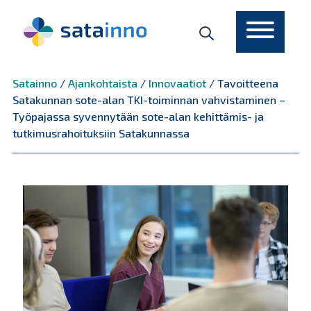
Päävalikko
Satainno
/
Ajankohtaista
/
Innovaatiot
/
Tavoitteena
Satakunnan sote-alan TKI-toiminnan vahvistaminen –
Työpajassa syvennytään sote-alan kehittämis- ja
tutkimusrahoituksiin Satakunnassa