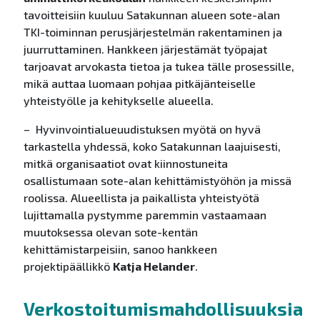
tavoitteisiin kuuluu Satakunnan alueen sote-alan
TKI-toiminnan perusjärjestelmän rakentaminen ja
juurruttaminen. Hankkeen järjestämät työpajat
tarjoavat arvokasta tietoa ja tukea tälle prosessille,
mikä auttaa luomaan pohjaa pitkäjänteiselle
yhteistyölle ja kehitykselle alueella.
– Hyvinvointialueuudistuksen myötä on hyvä
tarkastella yhdessä, koko Satakunnan laajuisesti,
mitkä organisaatiot ovat kiinnostuneita
osallistumaan sote-alan kehittämistyöhön ja missä
roolissa. Alueellista ja paikallista yhteistyötä
lujittamalla pystymme paremmin vastaamaan
muutoksessa olevan sote-kentän
kehittämistarpeisiin, sanoo hankkeen
projektipäällikkö
Katja Helander
.
Verkostoitumismahdollisuuksia