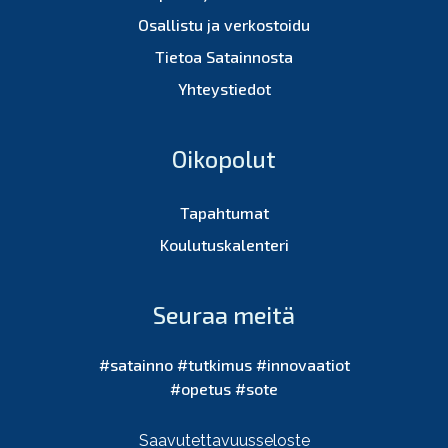
Osallistu ja verkostoidu
Tietoa Satainnosta
Yhteystiedot
Oikopolut
Tapahtumat
Koulutuskalenteri
Seuraa meitä
#satainno #tutkimus #innovaatiot
#opetus #sote
Saavutettavuusseloste