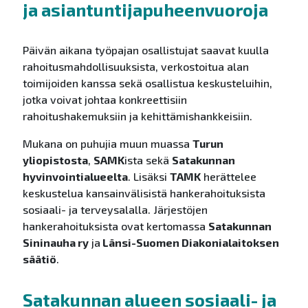
ja asiantuntijapuheenvuoroja
Päivän aikana työpajan osallistujat saavat kuulla
rahoitusmahdollisuuksista, verkostoitua alan
toimijoiden kanssa sekä osallistua keskusteluihin,
jotka voivat johtaa konkreettisiin
rahoitushakemuksiin ja kehittämishankkeisiin.
Mukana on puhujia muun muassa
Turun
yliopistosta
,
SAMK
ista sekä
Satakunnan
hyvinvointialueelta
. Lisäksi
TAMK
herättelee
keskustelua kansainvälisistä hankerahoituksista
sosiaali- ja terveysalalla. Järjestöjen
hankerahoituksista ovat kertomassa
Satakunnan
Sininauha ry
ja
Länsi-Suomen Diakonialaitoksen
säätiö
.
Satakunnan alueen sosiaali- ja