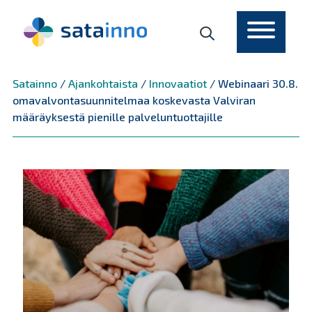
Päävalikko
Satainno
/
Ajankohtaista
/
Innovaatiot
/
Webinaari 30.8.
omavalvontasuunnitelmaa koskevasta Valviran
määräyksestä pienille palveluntuottajille