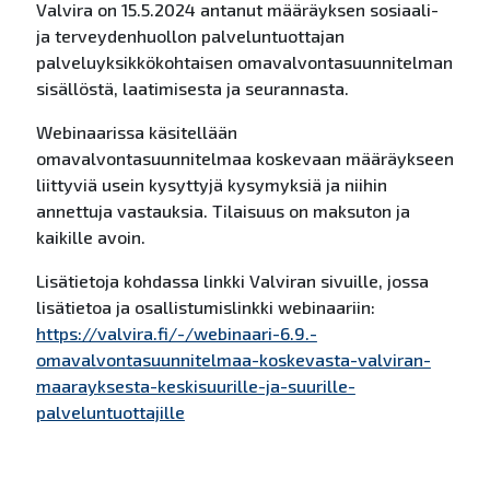
Valvira on 15.5.2024 antanut määräyksen sosiaali-
ja terveydenhuollon palveluntuottajan
palveluyksikkökohtaisen omavalvontasuunnitelman
sisällöstä, laatimisesta ja seurannasta.
Webinaarissa käsitellään
omavalvontasuunnitelmaa koskevaan määräykseen
liittyviä usein kysyttyjä kysymyksiä ja niihin
annettuja vastauksia. Tilaisuus on maksuton ja
kaikille avoin.
Lisätietoja kohdassa linkki Valviran sivuille, jossa
lisätietoa ja osallistumislinkki webinaariin:
https://valvira.fi/-/webinaari-6.9.-
omavalvontasuunnitelmaa-koskevasta-valviran-
maarayksesta-keskisuurille-ja-suurille-
palveluntuottajille