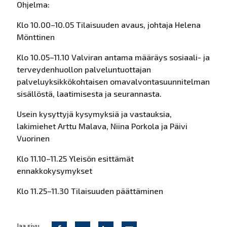
Ohjelma:
Klo 10.00–10.05 Tilaisuuden avaus, johtaja Helena
Mönttinen
Klo 10.05–11.10 Valviran antama määräys sosiaali- ja
terveydenhuollon palveluntuottajan
palveluyksikkökohtaisen omavalvontasuunnitelman
sisällöstä, laatimisesta ja seurannasta.
Usein kysyttyjä kysymyksiä ja vastauksia,
lakimiehet Arttu Malava, Niina Porkola ja Päivi
Vuorinen
Klo 11.10–11.25 Yleisön esittämät
ennakkokysymykset
Klo 11.25–11.30 Tilaisuuden päättäminen
Jaa sivu