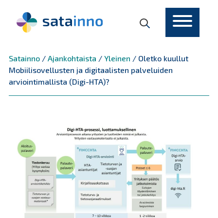
Päävalikko
Satainno
/
Ajankohtaista
/
Yleinen
/
Oletko kuullut
Mobiilisovellusten ja digitaalisten palveluiden
arviointimallista (Digi-HTA)?