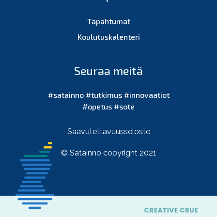
Tapahtumat
Koulutuskalenteri
Seuraa meitä
#satainno #tutkimus #innovaatiot
#opetus #sote
Saavutettavuusseloste
© Satainno copyright 2021