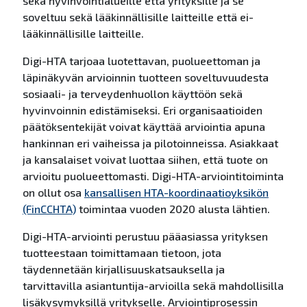
sekä hyvinvointialueille että yrityksille ja se
soveltuu sekä lääkinnällisille laitteille että ei-
lääkinnällisille laitteille.
Digi-HTA tarjoaa luotettavan, puolueettoman ja
läpinäkyvän arvioinnin tuotteen soveltuvuudesta
sosiaali- ja terveydenhuollon käyttöön sekä
hyvinvoinnin edistämiseksi. Eri organisaatioiden
päätöksentekijät voivat käyttää arviointia apuna
hankinnan eri vaiheissa ja pilotoinneissa. Asiakkaat
ja kansalaiset voivat luottaa siihen, että tuote on
arvioitu puolueettomasti. Digi-HTA-arviointitoiminta
on ollut osa
kansallisen HTA-koordinaatioyksikön
(FinCCHTA)
toimintaa vuoden 2020 alusta lähtien.
Digi-HTA-arviointi perustuu pääasiassa yrityksen
tuotteestaan toimittamaan tietoon, jota
täydennetään kirjallisuuskatsauksella ja
tarvittavilla asiantuntija-arvioilla sekä mahdollisilla
lisäkysymyksillä yritykselle. Arviointiprosessin