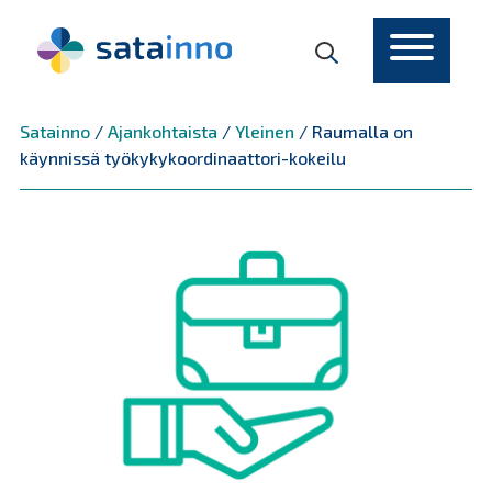
Päävalikko
Satainno
/
Ajankohtaista
/
Yleinen
/
Raumalla on
käynnissä työkykykoordinaattori-kokeilu