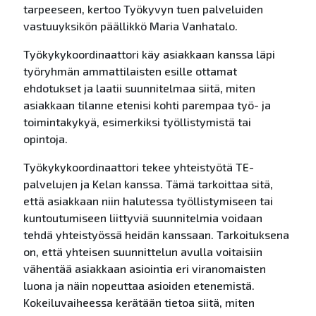
tarpeeseen, kertoo Työkyvyn tuen palveluiden
vastuuyksikön päällikkö Maria Vanhatalo.
Työkykykoordinaattori käy asiakkaan kanssa läpi
työryhmän ammattilaisten esille ottamat
ehdotukset ja laatii suunnitelmaa siitä, miten
asiakkaan tilanne etenisi kohti parempaa työ- ja
toimintakykyä, esimerkiksi työllistymistä tai
opintoja.
Työkykykoordinaattori tekee yhteistyötä TE-
palvelujen ja Kelan kanssa. Tämä tarkoittaa sitä,
että asiakkaan niin halutessa työllistymiseen tai
kuntoutumiseen liittyviä suunnitelmia voidaan
tehdä yhteistyössä heidän kanssaan. Tarkoituksena
on, että yhteisen suunnittelun avulla voitaisiin
vähentää asiakkaan asiointia eri viranomaisten
luona ja näin nopeuttaa asioiden etenemistä.
Kokeiluvaiheessa kerätään tietoa siitä, miten