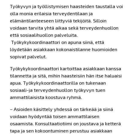
Työkyvyn ja työllistymisen haasteiden taustalla voi
olla monia erilaisia terveydentilaan ja
elämäntilanteeseen liittyviä tekijöitä. Silloin
voidaan tarvita yhtä aikaa sekä terveydenhuollon
että sosiaalihuollon palveluita.
Työkykykoordinaattori on apuna siinä, että
löydetään asiakkaan kokonaistilanne huomioiden
sopivat palvelut.
Työkykykoordinaattori kartoittaa asiakkaan kanssa
tilannetta ja sitä, mihin haasteisiin hän itse haluaisi
apua.
Työkykykoordinaattorilla on tukenaan
sosiaali-ja terveydenhuollon työkyvyn tuen
ammattilaisista koostuva ryhmä.
– Asioiden käsittely yhdessä on tärkeää ja siinä
voidaan hyödyntää toisen ammattilaisen
osaamista. Konsultaatiotiimi on joustava ja ketterä
tapa ja sen kokoontuminen perustuu asiakkaan