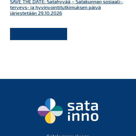
SAVE THE DATE: Satahyvää – Satakunnan sosiaali-,
terveys- ja hyvinvointitutkimuksen päivä
järjestetään 29.10.2026
KATSO KAIKKI