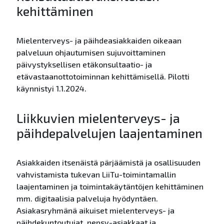
kehittäminen
Mielenterveys- ja päihdeasiakkaiden oikeaan
palveluun ohjautumisen sujuvoittaminen
päivystyksellisen etäkonsultaatio- ja
etävastaanottotoiminnan kehittämisellä. Pilotti
käynnistyi 1.1.2024.
Liikkuvien mielenterveys- ja
päihdepalvelujen laajentaminen
Asiakkaiden itsenäistä pärjäämistä ja osallisuuden
vahvistamista tukevan LiiTu-toimintamallin
laajentaminen ja toimintakäytäntöjen kehittäminen
mm. digitaalisia palveluja hyödyntäen.
Asiakasryhmänä aikuiset mielenterveys- ja
päihdekuntoutujat, nepsy-asiakkaat ja