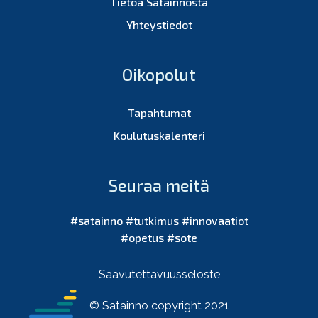
Tietoa Satainnosta
Yhteystiedot
Oikopolut
Tapahtumat
Koulutuskalenteri
Seuraa meitä
#satainno #tutkimus #innovaatiot
#opetus #sote
Saavutettavuusseloste
© Satainno copyright 2021