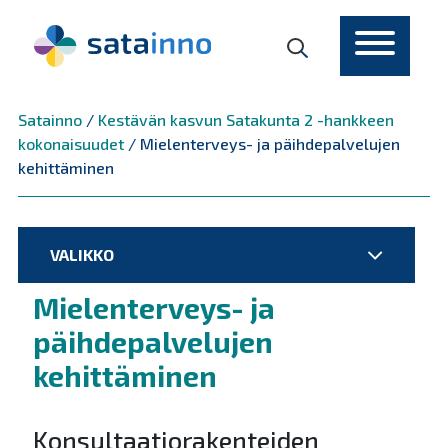
Päävalikko
Satainno
/
Kestävän kasvun Satakunta 2 -hankkeen
kokonaisuudet
/
Mielenterveys- ja päihdepalvelujen
kehittäminen
VALIKKO
Mielenterveys- ja
päihdepalvelujen
kehittäminen
Konsultaatiorakenteiden